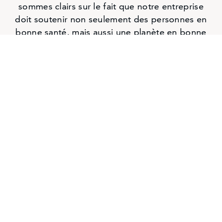
sommes clairs sur le fait que notre entreprise
doit soutenir non seulement des personnes en
bonne santé, mais aussi une planète en bonne
santé.
En apprendre encore plus
Diversité et inclusion
Au le Groupe Compass, la diversité de notre
personnel est imbriquée dans tout ce que