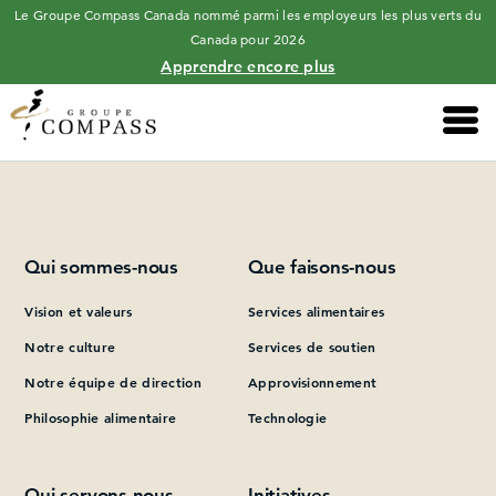
Le Groupe Compass Canada nommé parmi les employeurs les plus verts du
Canada pour 2026
Apprendre encore plus
Main 
Please add at least one Page Builder section.
Qui sommes-nous
Que faisons-nous
Vision et valeurs
Services alimentaires
Notre culture
Services de soutien
Notre équipe de direction
Approvisionnement
Philosophie alimentaire
Technologie
Qui servons-nous
Initiatives