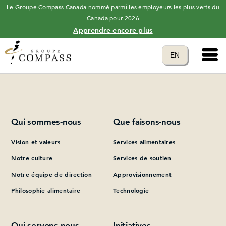
Le Groupe Compass Canada nommé parmi les employeurs les plus verts du
Canada pour 2026
Apprendre encore plus
Main 
Translate to
EN
Please add at least one Page Builder section.
language
Qui sommes-nous
Que faisons-nous
Vision et valeurs
Services alimentaires
Notre culture
Services de soutien
Notre équipe de direction
Approvisionnement
Philosophie alimentaire
Technologie
Qui servons-nous
Initiatives