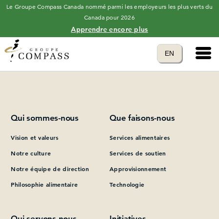
Le Groupe Compass Canada nommé parmi les employeurs les plus verts du
Canada pour 2026
Apprendre encore plus
Main 
Translate to
EN
Please add at least one Page Builder section.
language
Qui sommes-nous
Que faisons-nous
Vision et valeurs
Services alimentaires
Notre culture
Services de soutien
Notre équipe de direction
Approvisionnement
Philosophie alimentaire
Technologie
Qui servons-nous
Initiatives