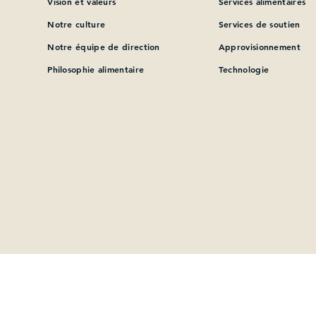
Vision et valeurs
Services alimentaires
Notre culture
Services de soutien
Que pouvons-nous vous aider à trouver?
Notre équipe de direction
Approvisionnement
Philosophie alimentaire
Technologie