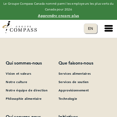
Le Groupe Compass Canada nommé parmi les employeurs les plus verts du
Canada pour 2026
Apprendre encore plus
Main 
Translate to
EN
Please add at least one Page Builder section.
language
Qui sommes-nous
Que faisons-nous
Vision et valeurs
Services alimentaires
Notre culture
Services de soutien
Notre équipe de direction
Approvisionnement
Philosophie alimentaire
Technologie
Qui servons-nous
Initiatives