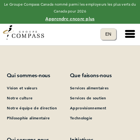
Le Groupe Compass Canada nommé parmi les employeurs les plus verts du
Canada pour 2026
Apprendre encore plus
Main 
Translate to
EN
Please add at least one Page Builder section.
language
Qui sommes-nous
Que faisons-nous
Vision et valeurs
Services alimentaires
Notre culture
Services de soutien
Notre équipe de direction
Approvisionnement
Philosophie alimentaire
Technologie
Qui servons-nous
Initiatives