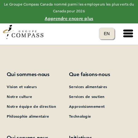
Le Groupe Compass Canada nommé parmi les employeurs les plus verts du
Canada pour 2026
Apprendre encore plus
Main 
Translate to
EN
Please add at least one Page Builder section.
language
Qui sommes-nous
Que faisons-nous
Vision et valeurs
Services alimentaires
Notre culture
Services de soutien
Notre équipe de direction
Approvisionnement
Philosophie alimentaire
Technologie
Qui servons-nous
Initiatives