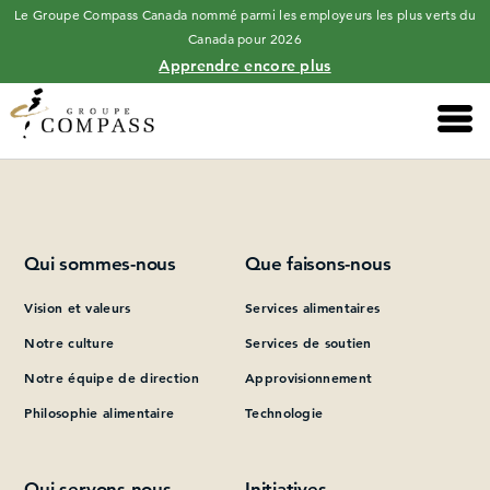
Le Groupe Compass Canada nommé parmi les employeurs les plus verts du
Canada pour 2026
Apprendre encore plus
Main 
Please add at least one Page Builder section.
Qui sommes-nous
Que faisons-nous
Vision et valeurs
Services alimentaires
Notre culture
Services de soutien
Notre équipe de direction
Approvisionnement
Philosophie alimentaire
Technologie
Qui servons-nous
Initiatives