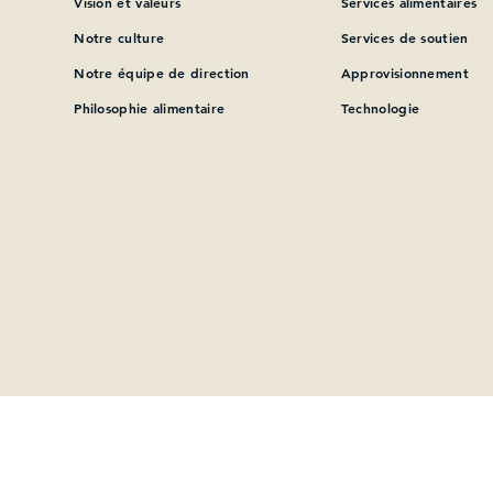
Vision et valeurs
Services alimentaires
Notre culture
Services de soutien
Que pouvons-nous vous aider à trouver?
Notre équipe de direction
Approvisionnement
Philosophie alimentaire
Technologie