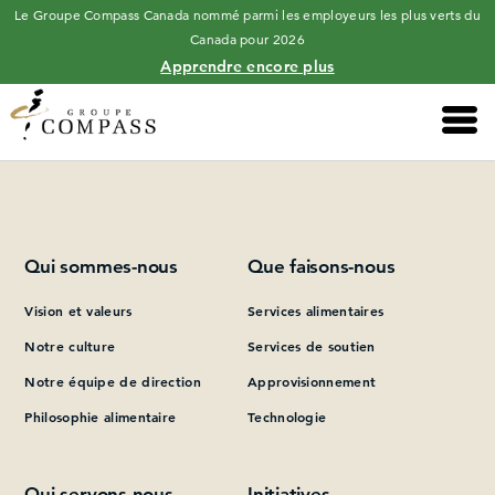
Le Groupe Compass Canada nommé parmi les employeurs les plus verts du
Canada pour 2026
Apprendre encore plus
Main 
Please add at least one Page Builder section.
Qui sommes-nous
Que faisons-nous
Vision et valeurs
Services alimentaires
Notre culture
Services de soutien
Notre équipe de direction
Approvisionnement
Philosophie alimentaire
Technologie
Qui servons-nous
Initiatives