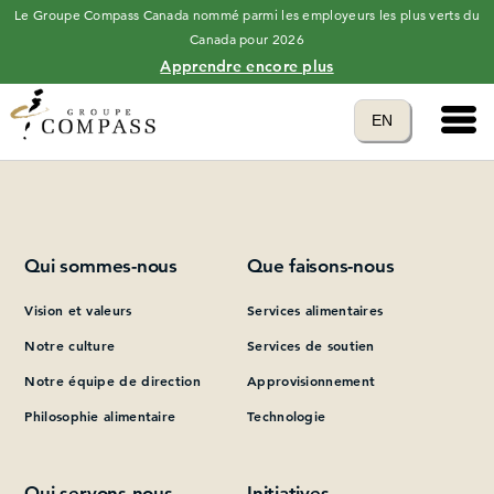
Le Groupe Compass Canada nommé parmi les employeurs les plus verts du
Canada pour 2026
Apprendre encore plus
Main 
Translate to
EN
Please add at least one Page Builder section.
language
Qui sommes-nous
Que faisons-nous
Vision et valeurs
Services alimentaires
Notre culture
Services de soutien
Notre équipe de direction
Approvisionnement
Philosophie alimentaire
Technologie
Qui servons-nous
Initiatives