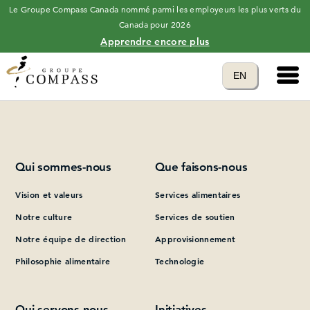
Le Groupe Compass Canada nommé parmi les employeurs les plus verts du
Canada pour 2026
Apprendre encore plus
Main 
Translate to
EN
Please add at least one Page Builder section.
language
Qui sommes-nous
Que faisons-nous
Vision et valeurs
Services alimentaires
Notre culture
Services de soutien
Notre équipe de direction
Approvisionnement
Philosophie alimentaire
Technologie
Qui servons-nous
Initiatives