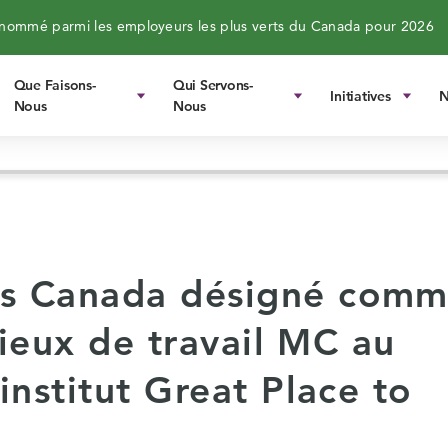
ommé parmi les employeurs les plus verts du Canada pour 2026
Que Faisons-
Qui Servons-
Initiatives
N
Nous
Nous
s Canada désigné com
lieux de travail MC au
institut Great Place to