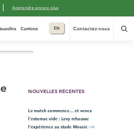
Apprendre encore plus
Translate to
EN
Contactez-nous
ouvelles
Carrières
language
me
NOUVELLES RÉCENTES
Le match commence… et venez
l’estomac vide : Levy rehausse
l’expérience au stade Mosaic